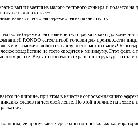
атно вытягивается из малого тестового бункера и подается на д
 них не налипало тесто.
ими валками, которая бережно раскатывает тесто.
ем более бережно расстоянное тесто раскатывают до конечной 
й компанией RONDO сателлитной головки для производства пиц
ками вы сможете добиться наилучшего раскатывания! Благодар
ическое воздействие на тесто сводится к минимуму. Этот факт, а
менном рынке. Ведь это означает сохранение структуры теста и
вается по ширине, при этом в качестве сопровождающего эффек
 никаких следов на тестовой ленте. По этой причине на входе
 раскатки.
 толщины, ее пропускают через один или несколько калибраторо