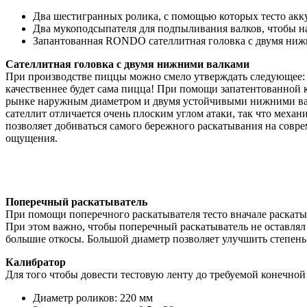
Два шестигранных ролика, с помощью которых тесто аккур
Два мукоподсыпателя для подпыливания валков, чтобы на
Запантованная RONDO сателлитная головка с двумя нижн
Сателлитная головка с двумя нижними валками
При производстве пиццы можно смело утверждать следующее: ч
качественнее будет сама пицца! При помощи запатентованно
рынке наружным диаметром и двумя устойчивыми нижними вал
сателлит отличается очень плоским углом атаки, так что механ
позволяет добиваться самого бережного раскатывания на совре
ощущения.
Поперечный раскатыватель
При помощи поперечного раскатывателя тесто вначале раскаты
При этом важно, чтобы поперечный раскатыватель не оставлял
большие откосы. Большой диаметр позволяет улучшить степень
Калибратор
Для того чтобы довести тестовую ленту до требуемой конечной
Диаметр роликов: 220 мм