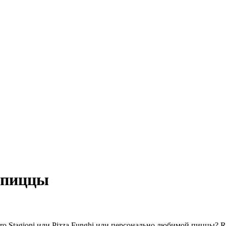
 пиццы
tro Stagioni или Pizza Funghi или персонально любимой пиццы?