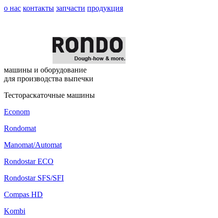
о нас
контакты
запчасти
продукция
машины и оборудование
для производства выпечки
Тестораскаточные машины
Econom
Rondomat
Manomat/Automat
Rondostar ECO
Rondostar SFS/SFI
Compas HD
Kombi